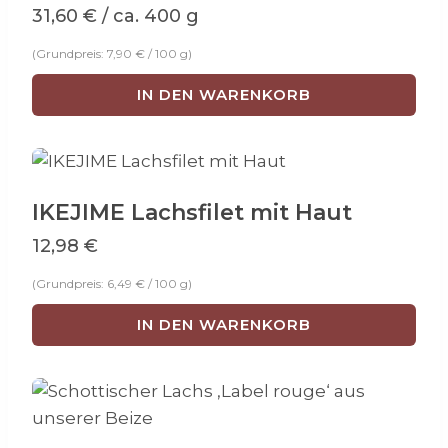
Varianten
31,60
€
/ ca. 400 g
auf.
(Grundpreis:
7,90
€
/
100
g
)
Die
Optionen
IN DEN WARENKORB
können
auf
der
Produktseite
IKEJIME Lachsfilet mit Haut
gewählt
12,98
€
werden
(Grundpreis:
6,49
€
/
100
g
)
IN DEN WARENKORB