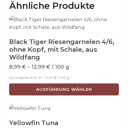
Ähnliche Produkte
Black Tiger Riesengarnelen 4/6,
ohne Kopf, mit Schale, aus
Wildfang
8,99
€
–
12,99
€
/ 100 g
(Grundpreis:
8,99
€
–
12,99
€
/
100
g
)
AUSFÜHRUNG WÄHLEN
Dieses
Produkt
weist
mehrere
Yellowfin Tuna