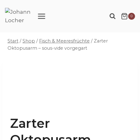
Zum
Inhalt
0
springen
Start
/
Shop
/
Fisch & Meeresfrüchte
/
Zarter
Oktopusarm – sous-vide vorgegart
Zarter
Oktopusarm –