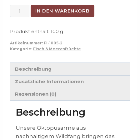
Zarter
IN DEN WARENKORB
Oktopusarm
-
Produkt enthält: 100
g
sous-
vide
Artikelnummer:
FI-1005-2
Kategorie:
Fisch & Meeresfrüchte
vorgegart
Menge
Beschreibung
Zusätzliche Informationen
Rezensionen (0)
Beschreibung
Unsere Oktopusarme aus
nachhaltigem Wildfang bringen das