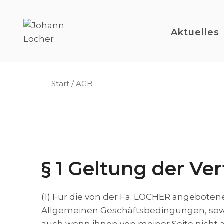
Zum
Inhalt
Aktuelles
springen
Start
/
AGB
§ 1 Geltung der V
(1) Für die von der Fa. LOCHER angebote
Allgemeinen Geschäftsbedingungen, sowei