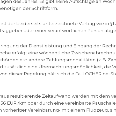
 Tagen des Jahres. Es gibt keine Aufschläge an Wo
nötigen der Schriftform.
t der beiderseits unterzeichnete Vertrag wie in §1 A
raggeber oder einer verantwortlichen Person abge
rbringung der Dienstleistung und Eingang der Rechn
Woche erfolgt eine wöchentliche Zwischenabrechnu
örden etc. andere Zahlungsmodalitäten (z. B. Zahl
zusätzlich eine Übernachtungsmöglichkeit, die Ver
von dieser Regelung hält sich die Fa. LOCHER bei
daraus resultierende Zeitaufwand werden mit dem v
,56 EUR /km oder durch eine vereinbarte Pauschale. E
h vorheriger Vereinbarung- mit einem Flugzeug, sin