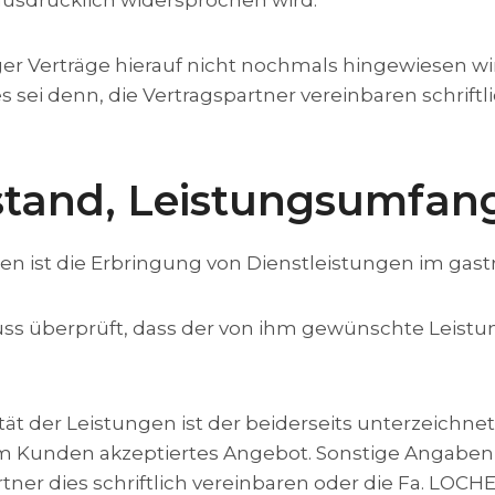
ausdrücklich widersprochen wird.
er Verträge hierauf nicht nochmals hingewiesen wir
sei denn, die Vertragspartner vereinbaren schriftl
stand, Leistungsumfan
en ist die Erbringung von Dienstleistungen im gas
hluss überprüft, dass der von ihm gewünschte Leis
ät der Leistungen ist der beiderseits unterzeichne
om Kunden akzeptiertes Angebot. Sonstige Angabe
ner dies schriftlich vereinbaren oder die Fa. LOCHER 