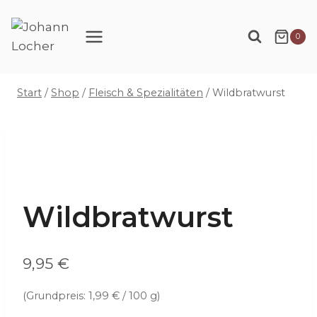
Zum
Inhalt
0
springen
Start
/
Shop
/
Fleisch & Spezialitäten
/
Wildbratwurst
Wildbratwurst
9,95
€
(Grundpreis:
1,99
€
/
100
g
)