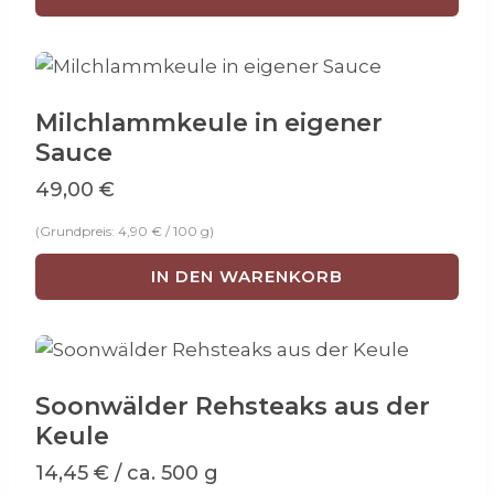
Milchlammkeule in eigener
Sauce
49,00
€
(Grundpreis:
4,90
€
/
100
g
)
IN DEN WARENKORB
Soonwälder Rehsteaks aus der
Keule
14,45
€
/ ca. 500 g