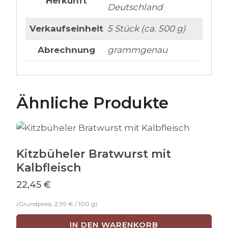
Herkunft
Deutschland
Verkaufseinheit
5 Stück (ca. 500 g)
Abrechnung
grammgenau
Ähnliche Produkte
Kitzbüheler Bratwurst mit
Kalbfleisch
22,45
€
(Grundpreis:
2,99
€
/
100
g
)
IN DEN WARENKORB