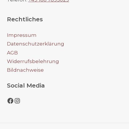
auf
der
Produktseite
Rechtliches
gewählt
werden
Impressum
Datenschutzerklärung
AGB
Widerrufsbelehrung
Bildnachweise
Social Media
Facebook
Instagram