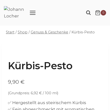
Zum
Inhalt
0
springen
Start
/
Shop
/
Genuss & Geschenke
/
Kürbis-Pesto
Kürbis-Pesto
9,90
€
(Grundpreis:
6,92
€
/
100
ml
)
✅
Hergestellt aus steirischem Kürbis
✅ Fein abgeschmeckt mit aromatischen