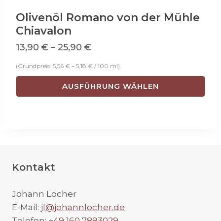
Olivenöl Romano von der Mühle
Chiavalon
13,90
€
–
25,90
€
(Grundpreis:
5,56
€
–
5,18
€
/
100
ml
)
AUSFÜHRUNG WÄHLEN
Dieses
Produkt
weist
mehrere
Varianten
Kontakt
auf.
Die
Johann Locher
Optionen
E-Mail:
jl@johannlocher.de
können
Telefon:
+49 160 7893029