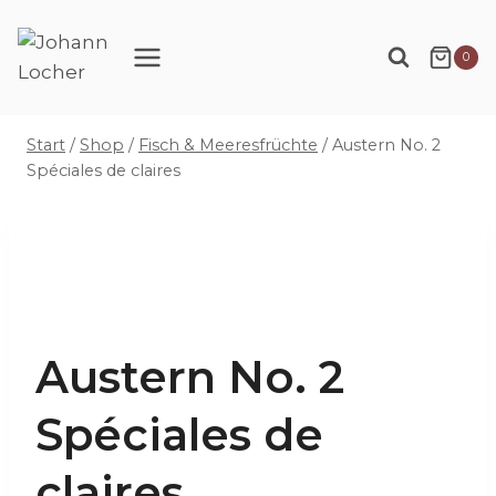
Zum
Inhalt
0
springen
Start
/
Shop
/
Fisch & Meeresfrüchte
/
Austern No. 2
Spéciales de claires
Austern No. 2
Spéciales de
claires