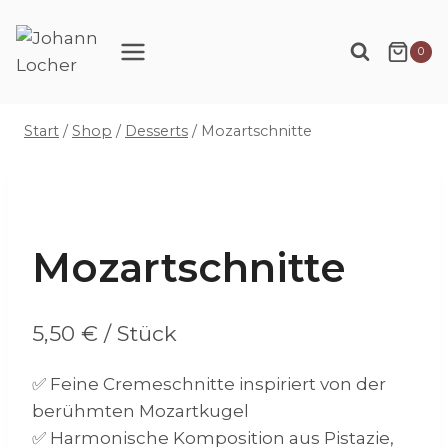
Zum
Inhalt
0
springen
Start
/
Shop
/
Desserts
/
Mozartschnitte
Mozartschnitte
5,50
€
/ Stück
✅ Feine Cremeschnitte inspiriert von der
berühmten Mozartkugel
✅ Harmonische Komposition aus Pistazie,