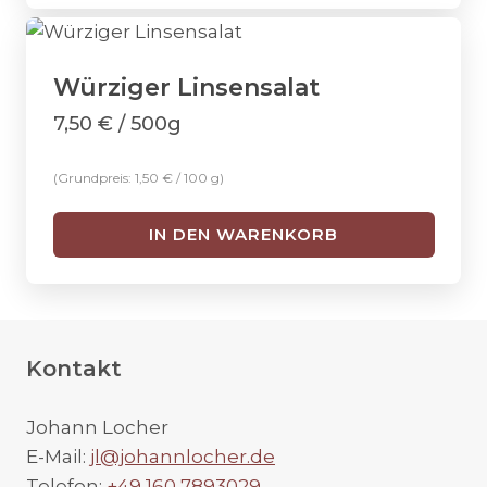
Würziger Linsensalat
7,50
€
/ 500g
(Grundpreis:
1,50
€
/
100
g
)
IN DEN WARENKORB
Kontakt
Johann Locher
E-Mail:
jl@johannlocher.de
Telefon:
+49 160 7893029