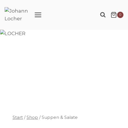
Zum
Inhalt
0
springen
Start
/
Shop
/
Suppen & Salate